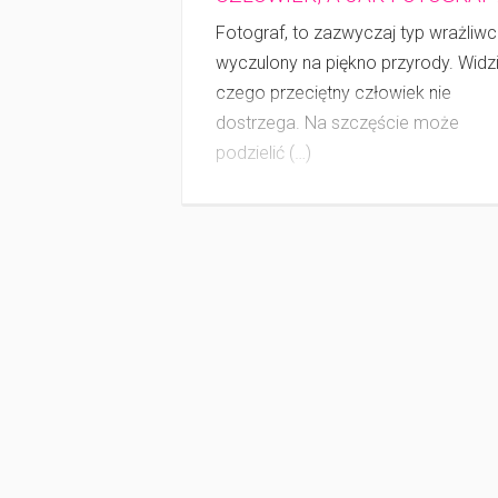
Fotograf, to zazwyczaj typ wrażliwc
wyczulony na piękno przy­ro­dy. Widzi
czego przeciętny człowiek nie
dostrzega. Na szczęście może
podzielić (…)