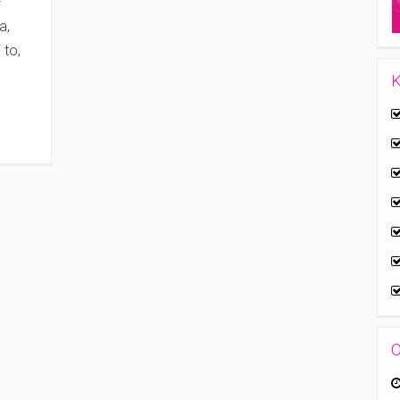
a,
 to,
K
O