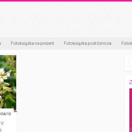
a
Fotoksiążka na prezent
Fotoksiążka podróżnicza
Fotok
Z
/04/13
NY
?