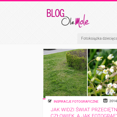
Fotoksiążka dziecięc
2014
INSPIRACJE FOTOGRAFICZNE
JAK WIDZI ŚWIAT PRZECIĘT
CZŁOWIEK, A JAK FOTOGRAF