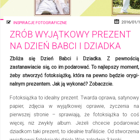
2016/01/
INSPIRACJE FOTOGRAFICZNE
ZRÓB WYJĄTKOWY PREZENT
NA DZIEŃ BABCI I DZIADKA
Zbliża się Dzień Babci i Dziadka. Z pewnością
zastanawiacie się, co im podarować. To najlepszy moment,
żeby stworzyć fotoksiążkę, która na pewno będzie ory­gi­
nal­nym prezentem. Jak ją wykonać? Zobaczcie.
Fotoksiążka to idealny prezent. Twarda oprawa, satynowy
papier, zdjęcia w wyjątkowej oprawie, życzenia na
pierwszej stronie – sprawiają, że fotoksiążka to coś
więcej, niż zwykły album. Jeżeli chcecie podarować
dziadkom taki prezent, to idealnie trafiliście. Od stwo­rze­nia
wyjątkowej fotoksiążki dzielą Was zaledwie 3 kroki.