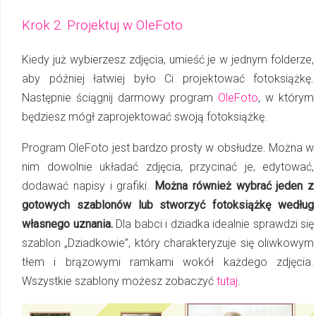
Krok 2. Projektuj w OleFoto
Kiedy już wybierzesz zdjęcia, umieść je w jednym folderze,
aby później łatwiej było Ci projektować fotoksiążkę.
Następnie ściągnij darmowy program
OleFoto
, w którym
bę­dziesz mógł zaprojektować swoją fotoksiążkę.
Program OleFoto jest bardzo prosty w obsłudze. Można w
nim dowolnie układać zdjęcia, przycinać je, edytować,
dodawać napisy i grafiki.
Można również wybrać jeden z
go­to­wych szablonów lub stworzyć fotoksiążkę według
własnego uznania.
Dla babci i dziadka idealnie sprawdzi się
szablon „Dziadkowie”, który charakteryzuje się oliwkowym
tłem i brązowymi ramkami wokół każdego zdjęcia.
Wszystkie szablony możesz zobaczyć
tutaj
.