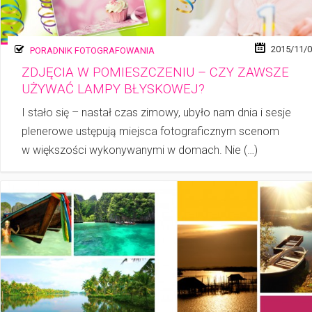
2015/11/
PORADNIK FOTOGRAFOWANIA
ZDJĘCIA W POMIESZCZENIU – CZY ZAWSZE
UŻYWAĆ LAMPY BŁYSKOWEJ?
I stało się – nastał czas zimowy, ubyło nam dnia i sesje
plenerowe ustępują miej­sca fotograficznym scenom
w więk­szo­ści wykonywanymi w do­mach. Nie (…)