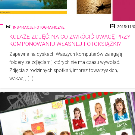
2015/11/
INSPIRACJE FOTOGRAFICZNE
KOLAŻE ZDJĘĆ: NA CO ZWRÓCIĆ UWAGĘ PRZY
KOMPONOWANIU WŁASNEJ FOTOKSIĄŻKI?
Zapewne na dyskach Waszych komputerów zalegają
foldery ze zdjęciami, których nie ma czasu wywołać.
Zdjęcia z rodzinnych spotkań, imprez towarzyskich,
wakacji, (…)