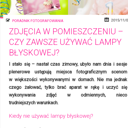
2015/11/
PORADNIK FOTOGRAFOWANIA
ZDJĘCIA W POMIESZCZENIU –
CZY ZAWSZE UŻYWAĆ LAMPY
BŁYSKOWEJ?
I stało się – nastał czas zimowy, ubyło nam dnia i sesje
plenerowe ustępują miej­sca fotograficznym scenom
w więk­szo­ści wykonywanymi w do­mach. Nie ma jednak
czego żałować, tylko brać aparat w rękę i uczyć się
wykonywania zdjęć w od­mien­nych, nieco
trudniejszych warunkach.
Kiedy nie używać lampy błyskowej?