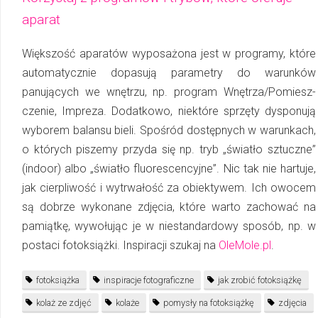
aparat
Większość aparatów wyposażona jest w programy, które
automatycznie do­pa­su­ją pa­ra­met­ry do warunków
panujących we wnętrzu, np. program Wnę­trza/Po­miesz­
cze­nie, Im­pre­za. Dodatkowo, niektóre sprzęty dysponują
wyborem balansu bieli. Spośród dostępnych w wa­run­kach,
o których piszemy przyda się np. tryb „światło sztuczne”
(indoor) albo „światło fluorescencyjne”. Nic tak nie hartuje,
jak cierpliwość i wytrwałość za obiektywem. Ich owocem
są dobrze wykonane zdjęcia, które warto zachować na
pamiątkę, wywołując je w nie­stan­dar­dowy sposób, np. w
postaci fotoksiążki. Inspiracji szukaj na
OleMole.pl
.
fotoksiążka
inspiracje fotograficzne
jak zrobić fotoksiążkę
kolaż ze zdjęć
kolaże
pomysły na fotoksiążkę
zdjęcia