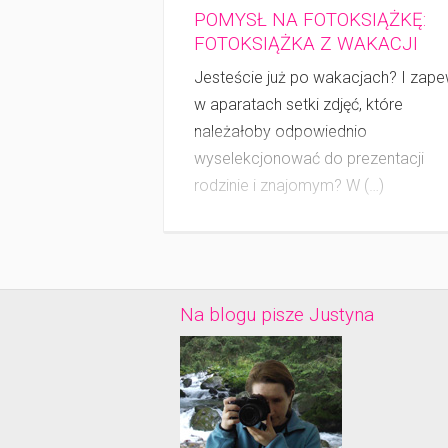
POMYSŁ NA FOTOKSIĄŻKĘ:
FOTOKSIĄŻKA Z WAKACJI
Jesteście już po wakacjach? I zap
w aparatach setki zdjęć, które
należałoby odpowiednio
wyselekcjonować do prezentacji
rodzinie i znajomym? W (…)
Na blogu pisze Justyna