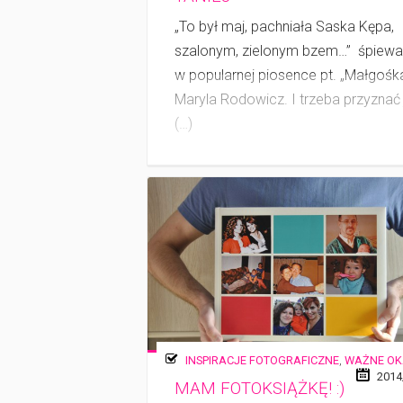
„To był maj, pachniała Saska Kępa,
szalonym, zielonym bzem…” ­ śpiewa
w po­pu­larnej piosence pt. „Małgośk
Maryla Rodowicz. I trzeba przyznać 
(…)
INSPIRACJE FOTOGRAFICZNE
,
WAŻNE OK
2014
MAM FOTOKSIĄŻKĘ! :)