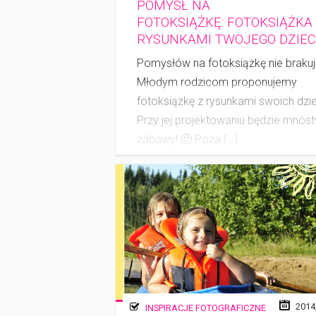
POMYSŁ NA
FOTOKSIĄŻKĘ: FOTOKSIĄŻKA
RYSUNKAMI TWOJEGO DZIE
Pomysłów na fotoksiążkę nie brakuj
Młodym rodzicom proponujemy
fotoksiążkę z rysunkami swoich dzie
Przy jej projektowaniu będzie mnós
zabawy! 🙂 Poza (…)
2014
INSPIRACJE FOTOGRAFICZNE