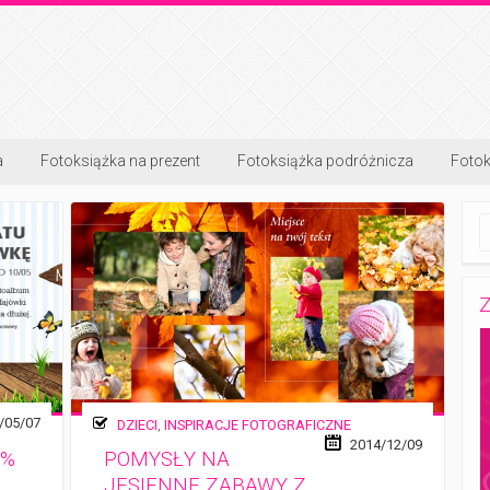
a
Fotoksiążka na prezent
Fotoksiążka podróżnicza
Fotok
Z
/05/07
DZIECI
,
INSPIRACJE FOTOGRAFICZNE
2014/12/09
5%
POMYSŁY NA
JESIENNE ZABAWY Z