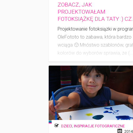
ZOBACZ, JAK
PROJEKTOWAŁAM
FOTOKSIĄŻKĘ DLA TATY :) CZ.
Projektowanie fotoksiążki w progra
OleFototo to zabawa, która bardzo
wciąga 🙂 Mnóstwo szablonów, grafi
kolorów do wyborów sprawia, że (…
DZIECI
,
INSPIRACJE FOTOGRAFICZNE
2014