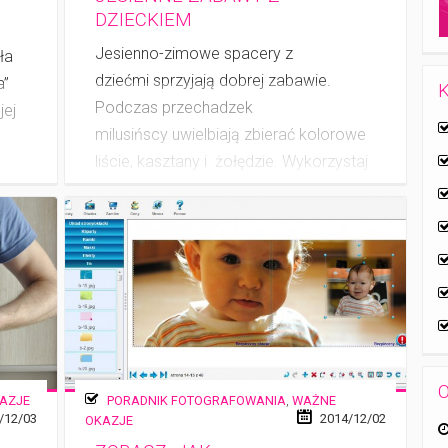
DZIECKIEM
Jesienno-­zimowe spacery z
ła
dziećmi sprzyjają dobrej zabawie.
a”
K
Podczas przechadzek
jej
milusińscy uwielbiają zbierać kolorowe
liście, kasztany i żołędzie. Wykorzystaj
te chwile, fotografując zaangażowanie i
(…)
O
AZJE
PORADNIK FOTOGRAFOWANIA
,
WAŻNE
/12/03
2014/12/02
OKAZJE