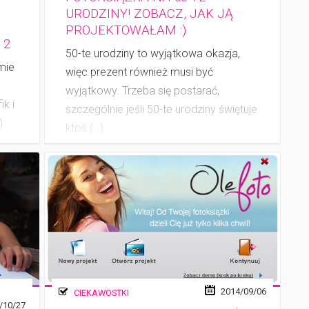
URODZINY! ZOBACZ, JAK JĄ
PROJEKTOWAŁAM :)
 2
50-te urodziny to wyjątkowa okazja,
mie
więc prezent również musi być
wyjątkowy. Trzeba się postarać,
k i
szczególnie jeśli 50-te urodziny świętuje
)
ktoś (…)
2014/09/06
CIEKAWOSTKI
/10/27