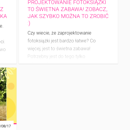
PROJEKTOWANIE FOTOKSIĄŻKI
 Z
TO ŚWIETNA ZABAWA! ZOBACZ,
CKA
JAK SZYBKO MOŻNA TO ZROBIĆ
:)
e.
Czy wiecie, że zaprojektowanie
fotoksiążki jest bardzo łatwe? Co
ci.
więcej, jest to świetna zabawa!
two
Potrzebny jest do tego tylko
odpowiedni (…)
/08/17