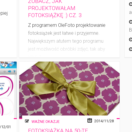
ZOBACZ, JAK
PROJEKTOWAŁAM
a
piej
FOTOKSIĄŻKĘ :) CZ. 3
Z programem OleFoto projektowanie
B
fotoksiążek jest łatwe i przyjemne.
Największym atutem tego programu
jest możliwość obróbki zdjęć, tak aby
jak (…)
2014/11/28
WAŻNE OKAZJE
/12/01
FOTOKSIĄŻKA NA 50-TE