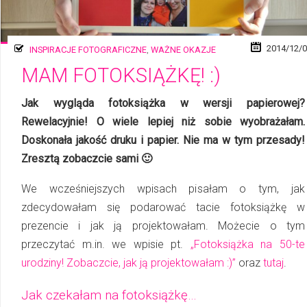
2014/12/
INSPIRACJE FOTOGRAFICZNE
,
WAŻNE OKAZJE
MAM FOTOKSIĄŻKĘ! :)
Jak wygląda fotoksiążka w wersji papierowej?
Rewelacyjnie! O wiele lepiej niż sobie wyobrażałam.
Doskonała jakość druku i papier. Nie ma w tym przesady!
Zresztą zobaczcie sami 🙂
We wcześniejszych wpisach pisałam o tym, jak
zdecydowałam się podarować tacie fotoksiążkę w
prezencie i jak ją projektowałam. Możecie o tym
przeczytać m.in. we wpisie pt.
„Fotoksiążka na 50-te
urodziny! Zobaczcie, jak ją projektowałam :)”
oraz
tutaj
.
Jak czekałam na fotoksiążkę…