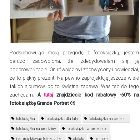
Podsumowując moją przygodę z fotoksiążką, jestem
bardzo zadowolona, że zdecydowałam się ją
podarować tacie. On również był zachwycony i powiedział,
że to piękny prezent. Na pewno zaprojektuję jeszcze wiele
takich albumów, bo to świetna zabawa. Was też do tego
zachęcam.
A
tutaj
znajdziecie kod rabatowy -60% na
fotoksiążkę Grande Portret 🙂
fotoksiążka
fotoksiążka dla taty
fotoksiążka na prezent
fotoksiążka na urodziny
fotoksiążka w prezencie
jak projektować fotoksiążkę
olefoto
olemole