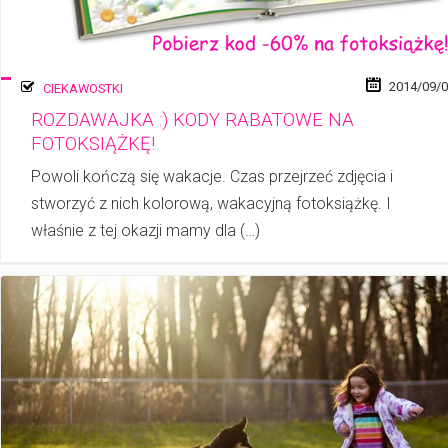
2014/09/
CIEKAWOSTKI
ROZDAWAJKA :) KODY RABATOWE NA
FOTOKSIĄŻKĘ!
Powoli kończą się wakacje. Czas przejrzeć zdjęcia i
stworzyć z nich kolorową, wakacyjną fotoksiążkę. I
właśnie z tej okazji mamy dla (…)