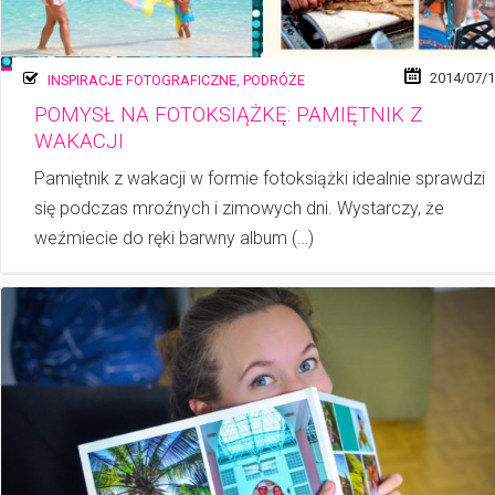
2014/07/
INSPIRACJE FOTOGRAFICZNE
,
PODRÓŻE
POMYSŁ NA FOTOKSIĄŻKĘ: PAMIĘTNIK Z
WAKACJI
Pamiętnik z wakacji w formie fotoksiążki idealnie sprawdzi
się podczas mroźnych i zi­mo­wych dni. Wystarczy, że
weźmiecie do ręki barwny album (…)