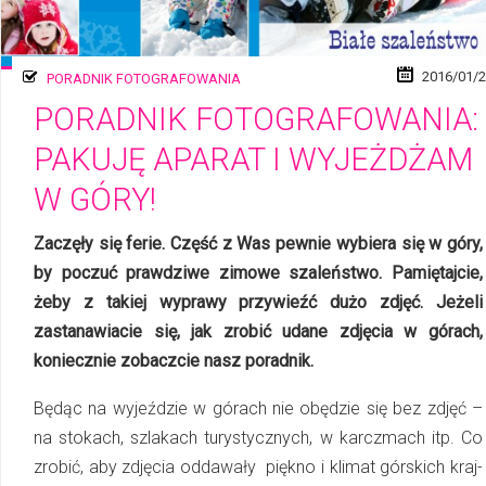
2016/01/
PORADNIK FOTOGRAFOWANIA
PORADNIK FOTOGRAFOWANIA:
PAKUJĘ APARAT I WYJEŻDŻAM
W GÓRY!
Zaczęły się ferie. Część z Was pewnie wybiera się w góry,
by poczuć prawdziwe zimowe szaleństwo. Pamiętajcie,
żeby z takiej wyprawy przywieźć dużo zdjęć. Jeżeli
zastanawiacie się, jak zrobić udane zdjęcia w górach,
koniecznie zobaczcie nasz poradnik.
Będąc na wyjeździe w górach nie obędzie się bez zdjęć –
na stokach, szlakach tu­rys­tycz­nych, w karczmach itp. Co
zrobić, aby zdjęcia oddawały piękno i klimat górskich kraj­