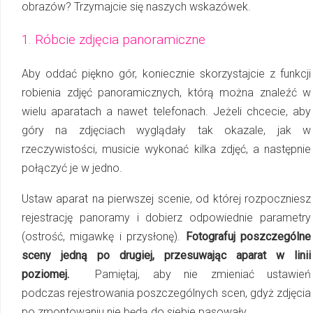
obra­zów? Trzymajcie się naszych wskazówek.
1. Róbcie zdjęcia panoramiczne
Aby oddać piękno gór, koniecznie skorzystajcie z funkcji
robienia zdjęć panoramicznych, którą można znaleźć w
wielu aparatach a nawet telefonach. Jeżeli chcecie, aby
góry na zdjęciach wyglądały tak okazale, jak w
rzeczywistości, musicie wykonać kilka zdjęć, a następnie
połączyć je w jedno.
Ustaw aparat na pierwszej scenie, od której rozpoczniesz
rejestrację panoramy i do­bierz odpowiednie parametry
(ostrość, migawkę i przysłonę).
Fotografuj po­szcze­gól­ne
sceny jedną po drugiej, przesuwając aparat w linii
poziomej.
Pamiętaj, aby nie zmieniać ustawień
podczas rejestrowania poszczególnych scen, gdyż zdjęcia
po zmon­to­wa­niu nie będą do siebie pasowały.