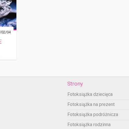
/02/04
E
i
ną
acie
Strony
Fotoksiążka dziecięca
Fotoksiążka na prezent
Fotoksiążka podróżnicza
Fotoksiążka rodzinna