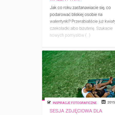
Jak co roku zastanawiacie się, co
podarować bliskiej osobie na
walentynki? Przerabialiście już kwiat
czekoladki albo biżuterię. Szukacie
nowych pomysłów (…)
2015
INSPIRACJE FOTOGRAFICZNE
SESJA ZDJĘCIOWA DLA