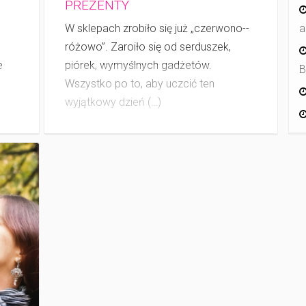
PREZENTY
W sklepach zrobiło się już „czerwono-­
a
różowo”. Zaroiło się od serduszek,
e
piórek, wymyślnych gadżetów.
B
Wszystko po to, aby uczcić ten
wyjątkowy dzień (…)