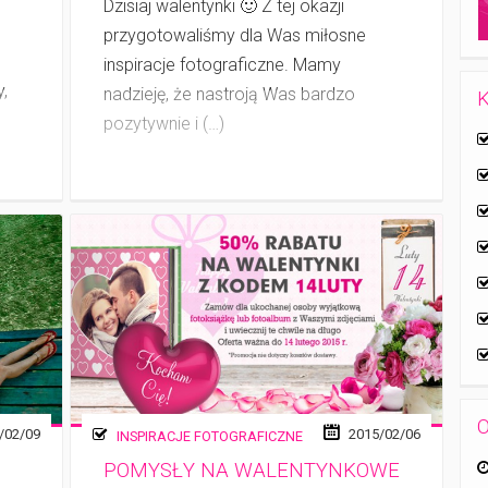
Dzisiaj walentynki 🙂 Z tej okazji
przygotowaliśmy dla Was miłosne
inspiracje fotograficzne. Mamy
y,
nadzieję, że nastroją Was bardzo
K
pozytywnie i (…)
O
/02/09
2015/02/06
INSPIRACJE FOTOGRAFICZNE
POMYSŁY NA WALENTYNKOWE