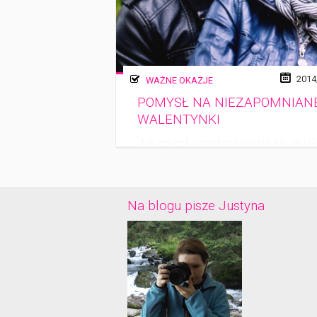
2014
WAŻNE OKAZJE
POMYSŁ NA NIEZAPOMNIAN
WALENTYNKI
Jak co roku zastanawiacie się, w jak
sposób spędzić walentynki?
Przerabialiście już kino, romantycz
kolację albo wyjście do klubu. Szuk
Na blogu pisze Justyna
(…)