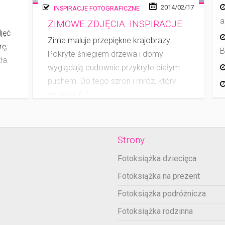
2014/02/17
INSPIRACJE FOTOGRAFICZNE
a
ZIMOWE ZDJĘCIA. INSPIRACJE
djęć
Zima maluje przepiękne krajobrazy.
rę,
B
Pokryte śniegiem drzewa i domy
ła.
wyglądają cudownie przykryte białym
puchem. Do tego szron i mróz, który
sprawia, (…)
Strony
Fotoksiążka dziecięca
Fotoksiążka na prezent
Fotoksiążka podróżnicza
Fotoksiążka rodzinna