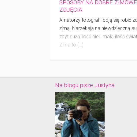
SPOSOBY NA DOBRE ZIMOWE
ZDJĘCIA
Amatorzy fotografii boją się robić z
zimą. Narzekają na niewdzięczną au
zbyt dużą ilość bieli, małą ilość świat
Zima to (…)
Na blogu pisze Justyna