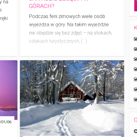
y na
GÓRACH?
e
Podczas ferii zimowych wiele osób
ręki
wyjeżdża w góry. Na takim wyjeździe
K
nie obędzie się bez zdjęć – na stokach,
szlakach turystycznych, (…)
O
/01/06