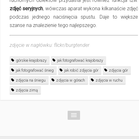
ruchomych obiektów przydatna jest również funkcja tzw.
zdjęć seryjnych
, wówczas aparat wykona kilkanaście zdjęć
podczas jednego naciśnięcia spustu. Daje to większe
szanse na znalezienie tego najlepszego.
zdjęcie w nagłówku: flickr/burgtender
górskie krajobrazy
jak fotografować krajobrazy
jak fotografować śnieg
jak robić zdjęcia gór
zdjęcia gór
zdjęcia na śniegu
zdjęcia w górach
zdjęcia w ruchu
zdjęcia zimą