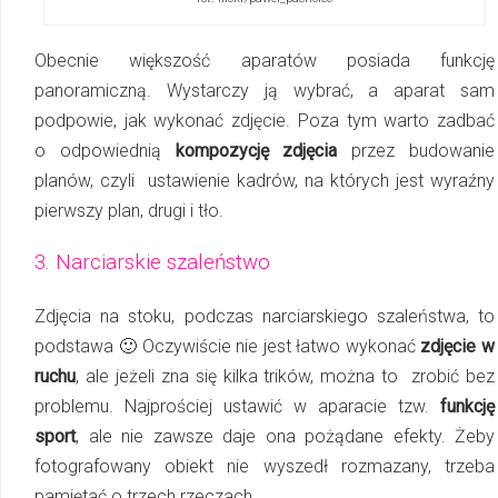
Obecnie większość aparatów posiada funkcję
panoramiczną. Wystarczy ją wybrać, a apa­rat sam
podpowie, jak wykonać zdjęcie. Poza tym warto zadbać
o od­po­wied­nią
kompozycję zdjęcia
przez budowanie
planów, czyli ustawienie kadrów, na których jest wyraźny
pierwszy plan, drugi i tło.
3. Narciarskie szaleństwo
Zdjęcia na stoku, podczas narciarskiego szaleństwa, to
podstawa 🙂 Oczywiście nie jest łatwo wykonać
zdjęcie w
ruchu
, ale jeżeli zna się kilka trików, można to zrobić bez
problemu. Najprościej ustawić w aparacie tzw.
funkcję
sport
, ale nie zawsze daje ona pożądane efekty. Żeby
fotografowany obiekt nie wyszedł rozmazany, trzeba
pamiętać o trzech rzeczach.