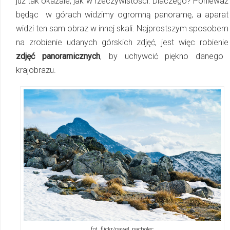
już tak okazale, jak w rzeczywistości. Dlaczego? Ponieważ
będąc w górach widzimy ogromną panoramę, a apa­rat
widzi ten sam obraz w innej skali. Najprostszym sposobem
na zrobienie udanych górskich zdjęć, jest więc robienie
zdjęć panoramicznych
, by uchywcić piękno danego
krajobrazu.
fot. flickr/pawel_pacholec