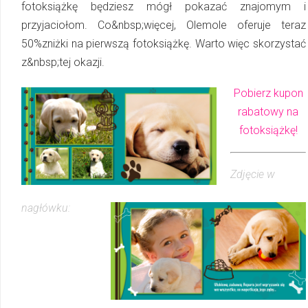
fotoksiążkę będziesz mógł pokazać znajomym i
przyjaciołom. Co&nbsp;więcej, Olemole oferuje teraz
50%zniżki na pierwszą fotoksiążkę. Warto więc skorzystać
z&nbsp;tej okazji.
Pobierz kupon
rabatowy na
fotoksiążkę!
Zdjęcie w
nagłówku: