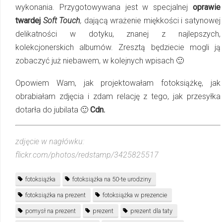
wykonania. Przygotowywana jest w specjalnej
oprawie
twardej
Soft Touch
,
dającą wrażenie miękkości i satynowej
delikatności w dotyku, znanej z najlepszych,
kolekcjonerskich albumów. Zresztą będziecie mogli ją
zobaczyć już niebawem, w kolejnych wpisach 🙂
Opowiem Wam, jak projektowałam fotoksiążkę, jak
obrabiałam zdjęcia i zdam relację z tego, jak przesyłka
dotarła do jubilata 🙂
Cdn.
zdjęcie w nagłówku:
flickr.com/photos/redstamp/3425825517
fotoksiążka
fotoksiążka na 50-te urodziny
fotoksiążka na prezent
fotoksiążka w prezencie
pomysł na prezent
prezent
prezent dla taty