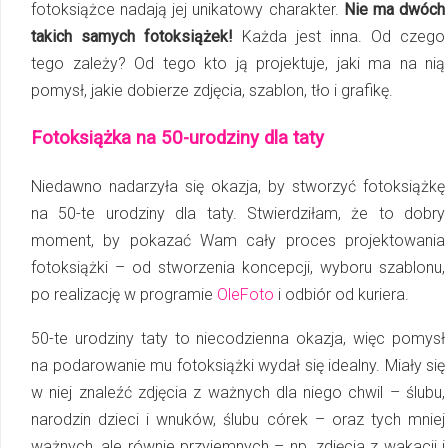
fotoksiążce nadają jej unikatowy charakter.
Nie ma dwóch
takich samych fotoksiążek!
Każda jest inna. Od czego
tego zależy? Od tego kto ją projektuje, jaki ma na nią
pomysł, jakie dobierze zdjęcia, szablon, tło i grafikę.
Fotoksiążka na 50-urodziny dla taty
Niedawno nadarzyła się okazja, by stworzyć fotoksiążkę
na 50-te urodziny dla taty. Stwierdziłam, że to dobry
moment, by pokazać Wam cały proces projektowania
fotoksiążki – od stworzenia koncepcji, wyboru szablonu,
po realizację w programie
OleFoto
i odbiór od kuriera.
50-te urodziny taty to niecodzienna okazja, więc pomysł
na podarowanie mu fotoksiążki wydał się idealny. Miały się
w niej znaleźć zdjęcia z ważnych dla niego chwil – ślubu,
narodzin dzieci i wnuków, ślubu córek – oraz tych mniej
ważnych, ale równie przyjemnych – np. zdjęcia z wakacji i