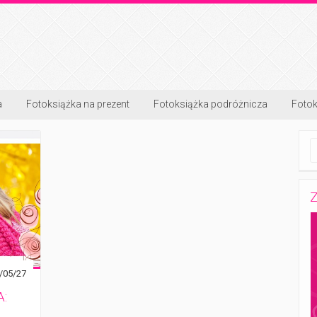
a
Fotoksiążka na prezent
Fotoksiążka podróżnicza
Fotok
Z
/05/27
: