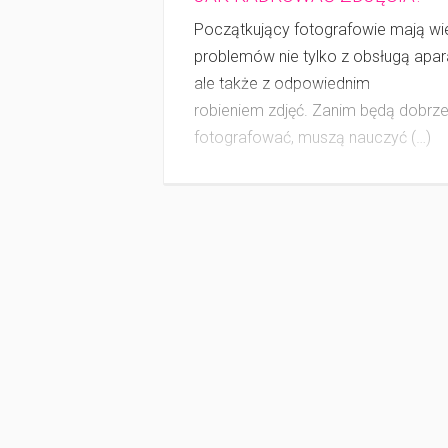
Początkujący fotografowie mają wi
problemów nie tylko z obsługą apar
ale także z odpowiednim
robieniem zdjęć. Zanim będą dobrz
fotografować, muszą nauczyć (…)