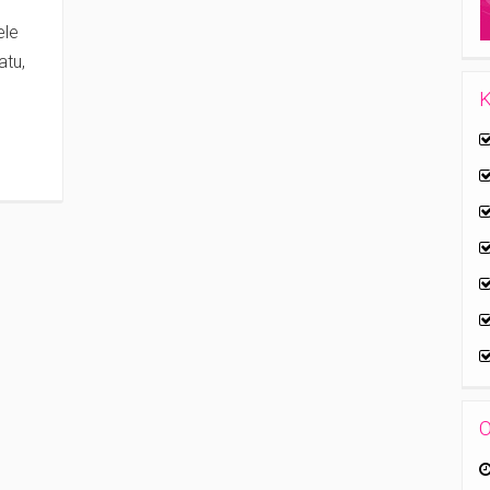
ele
atu,
K
e
O