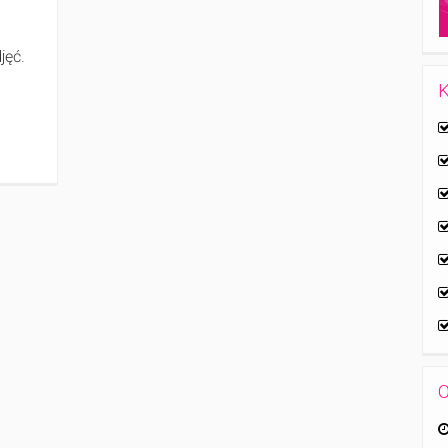
jęć.
K
O