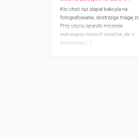
Kto choć raz złapał bakcyla na
fotografowanie, dostrzega magię zd
Przy użyciu aparatu możenie
wykreujesz nowych światów, ale z
pewnością (…)