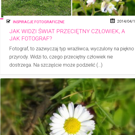
2014/04/
INSPIRACJE FOTOGRAFICZNE
JAK WIDZI ŚWIAT PRZECIĘTNY CZŁOWIEK, A
JAK FOTOGRAF?
Fotograf, to zazwyczaj typ wrażliwca, wyczulony na piękno
przy­ro­dy. Widzi to, czego przeciętny człowiek nie
dostrzega. Na szczęście może podzielić (…)