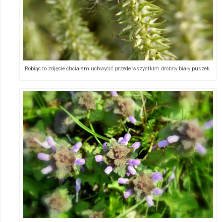
Robiąc to zdjęcie chciałam uchwycić przede wszystkim drobny biały puszek.