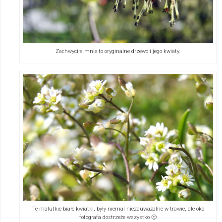
Zachwyciła mnie to oryginalne drzewo i jego kwiaty.
Te malutkie białe kwiatki, były niemal niezauważalne w trawie, ale oko
fotografa dostrzeże wszystko 🙂