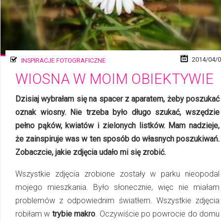
2014/04/
INSPIRACJE FOTOGRAFICZNE
WIOSNA W MOIM OBIEKTYWIE
Dzisiaj wybrałam się na spacer z aparatem, żeby poszukać
oznak wiosny. Nie trzeba było długo szukać, wszędzie
pełno pąków, kwia­tów i zielonych listków. Mam nadzieje,
że zainspiruje was w ten sposób do własnych poszukiwań.
Zobaczcie, jakie zdjęcia udało mi się zrobić.
Wszystkie zdjęcia zrobione zostały w parku nieopodal
mojego mieszkania. Było słonecznie, więc nie miałam
problemów z od­po­wied­nim światłem. Wszystkie zdjęcia
robiłam w
trybie makro
. Oczywiście po powrocie do domu