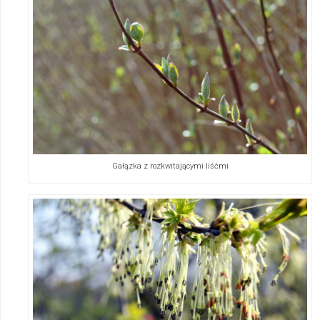
Gałązka z rozkwitającymi liśćmi