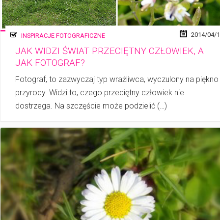
2014/04/
INSPIRACJE FOTOGRAFICZNE
JAK WIDZI ŚWIAT PRZECIĘTNY CZŁOWIEK, A
JAK FOTOGRAF?
Fotograf, to zazwyczaj typ wrażliwca, wyczulony na piękno
przy­ro­dy. Widzi to, czego przeciętny człowiek nie
dostrzega. Na szczęście może podzielić (…)