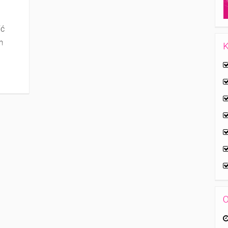
ić
h
K
O