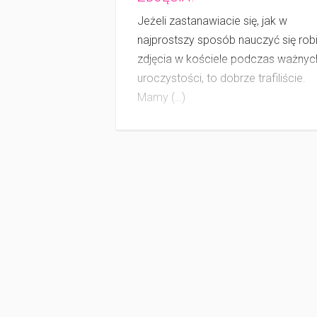
Jeżeli zastanawiacie się, jak w
najprostszy sposób nauczyć się rob
zdjęcia w koś­ciele podczas ważnyc
uroczystości, to dobrze trafiliście.
Mamy (…)