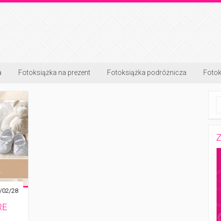
a
Fotoksiążka na prezent
Fotoksiążka podróżnicza
Fotok
Z
/02/28
RE