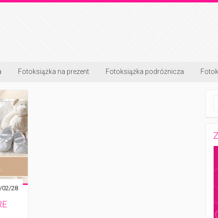
a
Fotoksiążka na prezent
Fotoksiążka podróżnicza
Fotok
Z
/02/28
RE