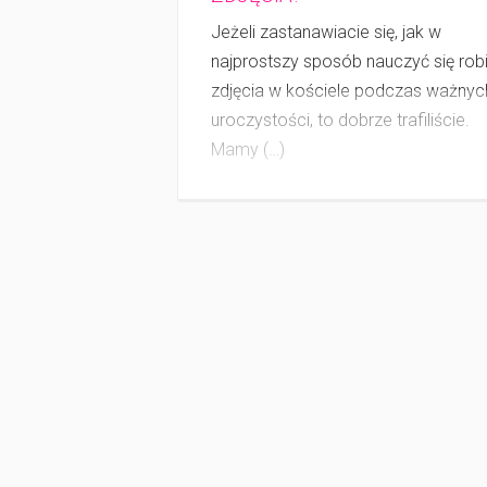
Jeżeli zastanawiacie się, jak w
najprostszy sposób nauczyć się rob
zdjęcia w koś­ciele podczas ważnyc
uroczystości, to dobrze trafiliście.
Mamy (…)