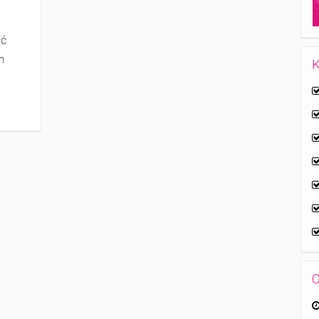
ić
h
K
O