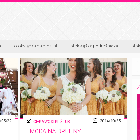
a
Fotoksiążka na prezent
Fotoksiążka podróżnicza
Fotok
Z
/05/22
2014/10/25
CIEKAWOSTKI
,
ŚLUB
A
MODA NA DRUHNY