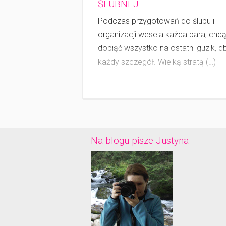
ŚLUBNEJ
Podczas przygotowań do ślubu i
organizacji wesela każda para, chc
dopiąć wszystko na ostatni guzik, d
każdy szczegół. Wielką stratą (…)
Na blogu pisze Justyna