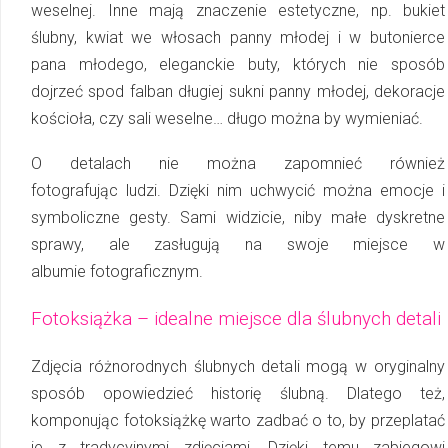
weselnej. Inne mają znaczenie estetyczne, np. bukiet
ślubny, kwiat we włosach panny młodej i w bu­tonierce
pana młodego, eleganckie buty, których nie sposób
dojrzeć spod falban długiej sukni panny młodej, dekoracje
kościoła, czy sali weselne… długo można by wymieniać.
O detalach nie można zapomnieć również
fotografując ludzi. Dzięki nim uchwycić można emocje i
symboliczne gesty. Sami widzicie, niby małe dyskretne
sprawy, ale zasługują na swoje miejsce w
albumie fotograficznym.
Fotoksiążka – idealne miejsce dla ślubnych detali
Zdjęcia różnorodnych ślubnych detali mogą w oryginalny
sposób opowiedzieć historię ślubną. Dlatego też,
komponując fotoksiążkę warto zadbać o to, by przeplatać
je z tra­dycyjnymi zdjęciami. Dzięki temu zabiegowi