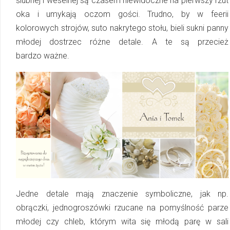
ślubnej i weselnej są cza­sem niewidoczne na pierwszy rzut
oka i umykają oczom gości. Trudno, by w feerii
kolorowych strojów, suto nakrytego stołu, bieli sukni panny
młodej dostrzec różne detale. A te są przecież
bardzo ważne.
Jedne detale mają znaczenie symboliczne, jak np.
obrączki, jednogroszówki rzucane na pomyślność parze
młodej czy chleb, którym wita się młodą parę w sali