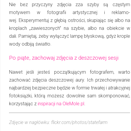
Nie bez przyczyny zdjęcia zza szyby są częstym
motywem w fotografii artystycznej i re­kla­mo­
wej. Eksperymentuj z głębią ostrości, skupiając się albo na
kroplach „zawieszonych” na szybie, albo na obiekcie w
dali. Pamiętaj, żeby wyłączyć lampę błyskową, gdyż krople
wody odbiją światło.
Po piąte, zachowaj zdjęcia z deszczowej sesji
Nawet jeśli jesteś początkującym fotografem, warto
zachować zdjęcia deszczowej aury. Ich przechowywanie
najbardziej bezpieczne będzie w formie trwałej i atrakcyjnej
fo­to­ksią­żki, którą możesz dowolnie sam skomponować,
korzystając z
inspiracji na OleMole.pl
.
Zdjęcie w nagłówku: flickr.com/photos/statefarm