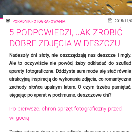
2015/11/
PORADNIK FOTOGRAFOWANIA
5 PODPOWIEDZI, JAK ZROBIĆ
DOBRE ZDJĘCIA W DESZCZU
Nadeszły dni słoty, nie oszczędzają nas deszcze i mgły.
Ale to oczywiście nie powód, żeby odkładać do szuflad
aparaty fotograficzne. Dżdżysta aura może się stać równie
atrakcyjną inspiracją do wykonania zdjęcia, co romantyczne
zachody słońca upal­nym latem. O czym trzeba pamiętać,
sięgając po aparat w pochmurne, desz­czo­we dni?
Po pierwsze, chroń sprzęt fotograficzny przed
wilgocią