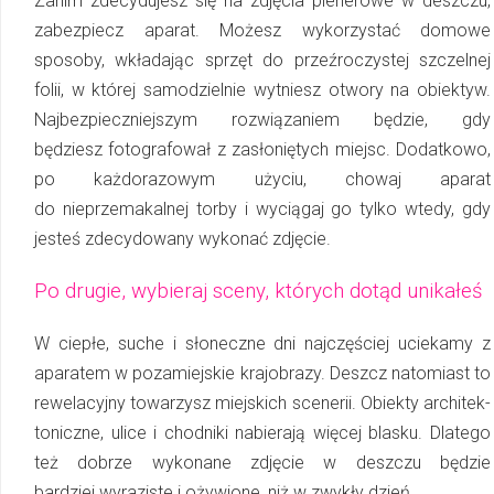
Zanim zdecydujesz się na zdjęcia plenerowe w deszczu,
zabezpiecz aparat. Możesz wykorzystać domowe
sposoby, wkładając sprzęt do przeźroczystej szczelnej
folii, w której samodzielnie wytniesz otwory na obiektyw.
Najbezpieczniejszym rozwiązaniem będzie, gdy
będziesz fotografował z zasłoniętych miejsc. Dodatkowo,
po każdorazowym użyciu, chowaj aparat
do nieprzemakalnej torby i wyciągaj go tylko wtedy, gdy
jesteś zdecydowany wykonać zdjęcie.
Po drugie, wybieraj sceny, których dotąd unikałeś
W ciepłe, suche i słoneczne dni najczęściej uciekamy z
aparatem w po­za­miej­skie krajobrazy. Deszcz natomiast to
rewelacyjny towarzysz miejskich scenerii. Obiekty ar­chi­tek­
to­nicz­ne, ulice i chodniki nabierają więcej blasku. Dlatego
też dobrze wykonane zdjęcie w deszczu będzie
bardziej wyraziste i ożywione, niż w zwykły dzień.