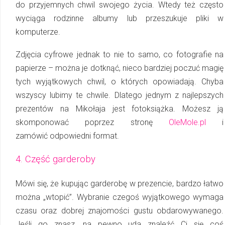
do przyjemnych chwil swojego życia. Wtedy też często
wy­cią­ga rodzinne albumy lub przeszukuje pliki w
komputerze.
Zdjęcia cyfrowe jednak to nie to samo, co fotografie na
papierze – można je dotknąć, nieco bardziej poczuć magię
tych wyjątkowych chwil, o których opowiadają. Chyba
wszyscy lubimy te chwile. Dlatego jednym z najlepszych
prezentów na Mikołaja jest fotoksiążka. Możesz ją
skomponować poprzez stronę
OleMole.pl
i
zamówić odpowiedni format.
4. Część garderoby
Mówi się, że kupując garderobę w prezencie, bardzo łatwo
można „wtopić”. Wybranie czegoś wyjątkowego wymaga
czasu oraz dobrej znajomości gustu obdarowywanego.
Jeśli go znasz, na pewno uda znaleźć Ci się coś