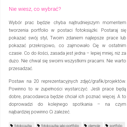
Nie wiesz, co wybrać?
Wybór prac będzie chyba najtrudniejszym momentem
tworzenia portfolio w postaci fotoksiążki. Postaraj się
pokazać swój styl, Twoim zdaniem najlepsze prace lub
pokazać przekrojowo, co zajmowało Cię w ostatnim
czasie. Co do ilości, zasada jest jedna – lepiej mniej, niż za
dużo. Nie chwal się swoimi wszystkimi pracami. Nie warto
przesadzać.
Postaw na 20 reprezentacyjnych zdjęć/grafik/projektów.
Powinno to w zupełności wy­star­czyć. Jeśli prace będą
dobre, pracodawca będzie chciał ich poznać więcej. A to
do­pro­wa­dzi do kolejnego spotkania – na czym
najbardziej powinno Ci zależeć.
fotoksiążka
fotoksiążka jako portfolio
olemole
portfolio