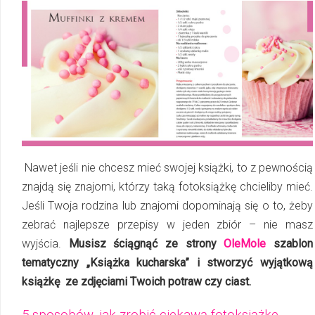
Nawet jeśli nie chcesz mieć swojej książki, to z pewnością
znajdą się znajomi, którzy taką fotoksiążkę chcieliby mieć.
Jeśli Twoja rodzina lub znajomi dopominają się o to, żeby
zebrać najlepsze przepisy w jeden zbiór – nie masz
wyjścia.
Musisz ściągnąć ze strony
OleMole
szablon
tematyczny „Książka kucharska” i stworzyć wyjątkową
książkę ze zdjęciami Twoich potraw czy ciast.
5 sposobów, jak zrobić ciekawą fotoksiążkę