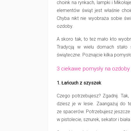
choink na rynkach, lampki i Mikoł
elementów świąt jest właśnie choin
Chyba nikt nie wyobraża sobie św
ozdoby.
A skoro tak, to też mało kto wyob
Tradycją w wielu domach stało 
świąteczne. Poznajcie kilka pomy
3 ciekawe pomysły na ozdob
1. Łańcuch z szyszek
Czego potrzebujesz? Zgadnij. Tak,
dziesz je w lesie. Zaangażuj do t
ze spa­ce­rów. Potrzebujesz jeszcze f
w pis­to­le­cie, sznurek, sekator i biała