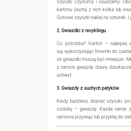
Szyszki czyścimy i osuszamy. Obci
kartonu (wytnij z nich kółka lub k
Gotowe szyszki naklej na sznurek. I j
2. Gwiazdki z recyklingu
Co potrzeba? Karton – najlepiej w
suj, wykorzystując foremki do ciast
że gwiazdki muszą być mniejsze. Mn
z ramion gwiazdy dziurę dziurkacze
uchwyt.
3. Gwiazdy z suchych patyków
Kiedy będziesz zbierać szyszki, po
ozdoby – gwiazdy. Każde ramie zr
ramiona przywiąż lub przyklej do s