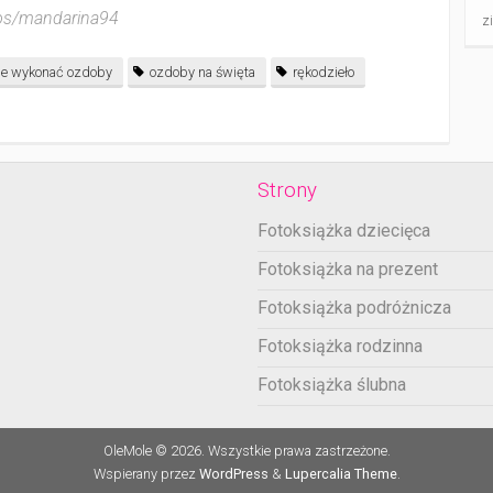
tos/mandarina94
z
ie wykonać ozdoby
ozdoby na święta
rękodzieło
Strony
Fotoksiążka dziecięca
Fotoksiążka na prezent
Fotoksiążka podróżnicza
Fotoksiążka rodzinna
Fotoksiążka ślubna
OleMole © 2026. Wszystkie prawa zastrzeżone.
Wspierany przez
WordPress
&
Lupercalia Theme
.