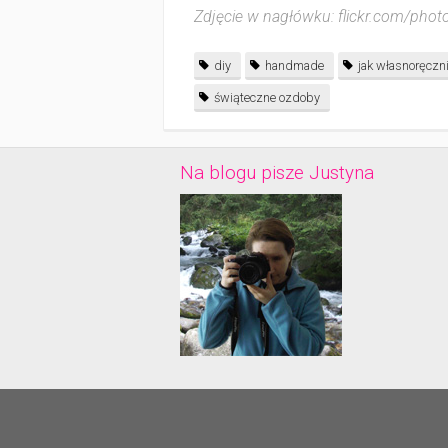
Zdjęcie w nagłówku: flickr.com/pho
diy
handmade
jak własnoręczn
świąteczne ozdoby
Na blogu pisze Justyna