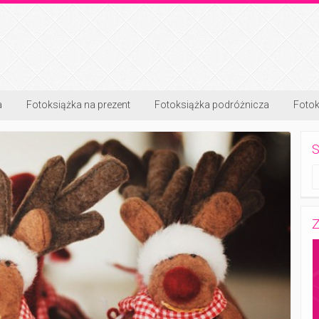
a
Fotoksiążka na prezent
Fotoksiążka podróżnicza
Fotok
S
Z