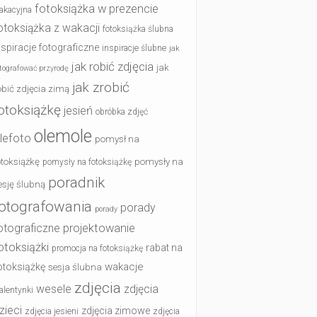
fotoksiążka w prezencie
akacyjna
otoksiążka z wakacji
fotoksiążka ślubna
nspiracje fotograficzne
inspiracje ślubne
jak
jak robić zdjęcia
jak
otografować przyrodę
jak zrobić
obić zdjęcia zimą
otoksiążkę
jesień
obróbka zdjęć
olemole
lefoto
pomysł na
otoksiążkę
pomysły na
pomysły na fotoksiążkę
poradnik
esję ślubną
otografowania
porady
porady
otograficzne
projektowanie
otoksiążki
rabat na
promocja na fotoksiążkę
wakacje
otoksiążkę
sesja ślubna
zdjęcia
wesele
zdjęcia
alentynki
zieci
zdjęcia zimowe
zdjęcia jesieni
zdjęcia