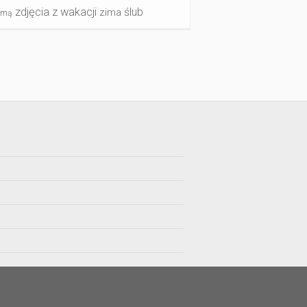
zdjęcia z wakacji
ślub
zima
imą