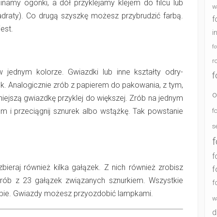
namy ogonki, a dół przyklejamy klejem do filcu lub
w
wadraty). Co drugą szyszkę możesz przybrudzić farbą.
f
est.
i
f
r
 jednym kolorze. Gwiazdki lub inne kształty od­ry­
f
ek. Analogicznie zrób z papierem do pakowania, z tym,
o
iejszą gwiazdkę przyklej do większej. Zrób na jednym
m i przeciągnij sznurek albo wstążkę. Tak powstanie
f
s
f
f
zbieraj również kilka gałązek. Z nich również zrobisz
f
ób z 2­3 gałązek związanych sznurkiem. Wszystkie
f
iebie. Gwiazdy możesz przyozdobić lampkami.
w
d