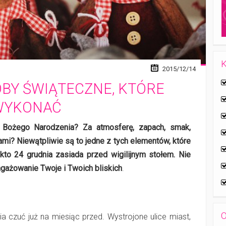
K
2015/12/14
BY ŚWIĄTECZNE, KTÓRE
WYKONAĆ
a Bożego Narodzenia? Za atmosferę, zapach, smak,
ami? Niewątpliwie są to jedne z tych elementów, które
kto 24 grudnia zasiada przed wigilijnym stołem. Nie
ngażowanie Twoje i Twoich bliskich
.
O
 czuć już na miesiąc przed. Wystrojone ulice miast,