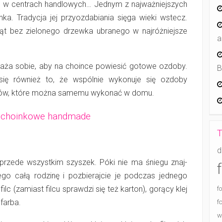
aje w centrach handlowych… Jednym z najważniejszych
ka. Tradycja jej przyozdabiania sięga wieki wstecz.
iąt bez zielonego drzewka ubranego w najróżniejsze
a
raża sobie, aby na choince powiesić gotowe ozdoby.
B
się również to, że wspólnie wykonuje się ozdoby
słów, które można samemu wykonać w domu.
y choinkowe handmade
T
d
 przede wszystkim szyszek. Póki nie ma śniegu znaj­
ego całą rodzinę i pozbierajcie je podczas jednego
ilc (zamiast filcu sprawdzi się też karton), gorący klej
f
 farba.
f
w