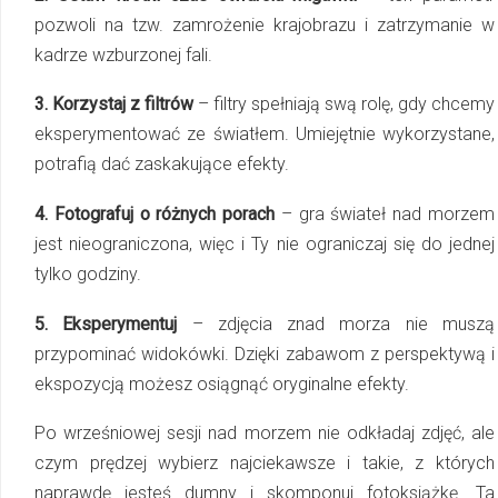
pozwoli na tzw. zamrożenie krajobrazu i zatrzymanie w
kadrze wzburzonej fali.
3. Korzystaj z filtrów
– filtry spełniają swą rolę, gdy chcemy
eksperymentować ze świat­łem. Umiejętnie wykorzystane,
potrafią dać zaskakujące efekty.
4. Fotografuj o różnych porach
– gra świateł nad morzem
jest nieograniczona, więc i Ty nie ograniczaj się do jednej
tylko godziny.
5. Eksperymentuj
– zdjęcia znad morza nie muszą
przypominać widokówki. Dzięki zabawom z perspektywą i
ekspozycją możesz osiągnąć oryginalne efekty.
Po wrześniowej sesji nad morzem nie odkładaj zdjęć, ale
czym prędzej wybierz naj­cie­kaw­sze i takie, z których
naprawdę jesteś dumny i skomponuj fotoksiążkę. Ta