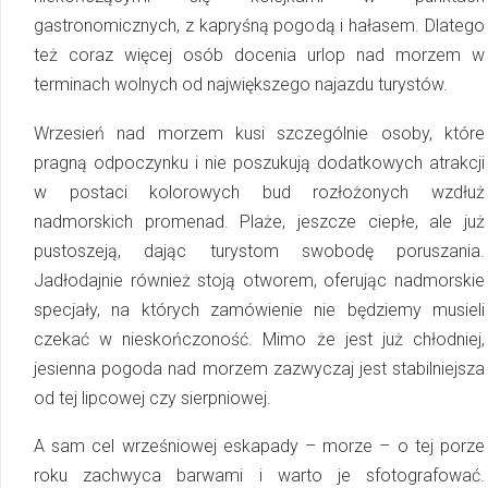
gastronomicznych, z kapryśną pogodą i hałasem. Dlatego
też coraz więcej osób docenia urlop nad morzem w
terminach wolnych od największego najazdu turystów.
Wrzesień nad morzem kusi szczególnie osoby, które
pragną odpoczynku i nie po­szu­ku­ją dodatkowych atrakcji
w postaci kolorowych bud rozłożonych wzdłuż
nadmorskich promenad. Plaże, jeszcze ciepłe, ale już
pustoszeją, dając turystom swobodę poruszania.
Jadłodajnie również stoją otworem, oferując nadmorskie
specjały, na których zamówienie nie będziemy musieli
czekać w nieskończoność. Mimo że jest już chłodniej,
jesienna pogoda nad morzem zazwyczaj jest stabilniejsza
od tej lipcowej czy sierpniowej.
A sam cel wrześniowej eskapady – morze – o tej porze
roku zachwyca barwami i warto je sfotografować.