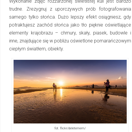
Wykonanie zdjęć rozżarzonej świetlistej kuli jest bardzo
trudne. Zrezygnuj z uporczywych prób fotografowania
samego tylko słońca. Dużo lepszy efekt osiągniesz, gdy
potraktujesz zachód słońca jako tło pięknie oświetlające
elementy krajobrazu – chmury, skały, piasek, budowle i
inne, znajdujące się w pobliżu oświetlone pomarańczowym
ciepłym światłem, obiekty.
fot. flickr/deletemem/