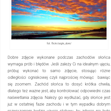
fot. flickr/aigle_dore/
Dobre zdjęcie wykonane podczas zachodów słońca
wymaga prób i błędów. Jeśli zależy Ci na idealnym ujęciu,
próbuj wykonać to samo zdjęcie, stosując różne
odległości ogniskowej czyli najprościej mówiąc ­ bawiąc
się zoomem. Zachód słońca to dosyć krótka chwila,
dlatego też ważne jest, aby kontrolować odpowiedni czas
naświetlania zdjęcia. Należy go wydłużać, gdy słońce jest
już w ostatniej fazie zachodu i w tym wypadku dobrym
rozwiązaniem będzie użycie statywu, by zdjęcie nie było