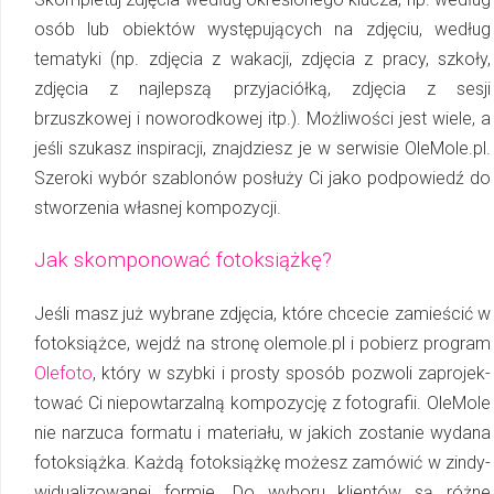
osób lub obiektów wy­stę­pu­ją­cych na zdjęciu, według
tematyki (np. zdjęcia z wakacji, zdjęcia z pracy, szkoły,
zdjęcia z naj­lep­szą przyjaciółką, zdjęcia z sesji
brzuszkowej i noworodkowej itp.). Możliwości jest wiele, a
jeśli szukasz inspiracji, znajdziesz je w serwisie OleMole.pl.
Szeroki wybór sza­blo­nów posłuży Ci jako podpowiedź do
stworzenia własnej kompozycji.
Jak skomponować fotoksiążkę?
Jeśli masz już wybrane zdjęcia, które chcecie zamieścić w
fotoksiążce, wejdź na stronę olemole.pl i pobierz program
Olefoto
, który w szybki i prosty sposób pozwoli za­pro­jek­
to­wać Ci niepowtarzalną kompozycję z fotografii. OleMole
nie narzuca formatu i ma­te­ria­łu, w ja­kich zostanie wydana
fotoksiążka. Każdą fotoksiążkę możesz zamówić w zin­dy­
wi­du­ali­zo­wa­nej formie. Do wyboru klientów są różne