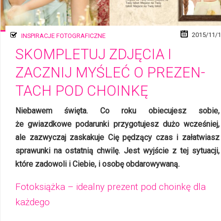
2015/11/
INSPIRACJE FOTOGRAFICZNE
SKOMPLETUJ ZDJĘCIA I
ZACZNIJ MYŚLEĆ O PRE­ZEN­
TACH POD CHOINKĘ
Niebawem święta. Co roku obiecujesz sobie,
że gwiazdkowe podarunki przygotujesz dużo wcześniej,
ale zazwyczaj zaskakuje Cię pędzący czas i załatwiasz
sprawunki na ostatnią chwilę. Jest wyjście z tej sytuacji,
które zadowoli i Ciebie, i osobę ob­da­ro­wy­wa­ną.
Fotoksiążka – idealny prezent pod choinkę dla
każdego