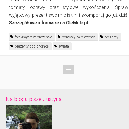
formaty, oprawy oraz stylowe wy­koń­cze­nia. Spraw
wyjątkowy prezent swoim bliskim i skomponuj go już dziś!
Szczegółowe in­for­ma­cje na OleMole.pl.
fotokisążka w prezencie
pomysły na prezenty
prezenty
prezenty pod choinkę
święta
Na blogu pisze Justyna