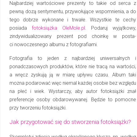
Najbardziej wartościowe prezenty to takie od serca z
pewną dozą sentymentu, przy­wo­łu­ją­ce wspomnienia, a do
tego dobrze wykonane i trwałe. Wszystkie te cechy
posiada
fo­to­ksią­żka OleMole.pl
. Podaruj wyjątkowy,
zindywidualizowany prezent pod choinkę w pos­ta­
ci nowoczesnego albumu z fotografiami.
Fotografia to jeden z najbardziej uniwersalnych i
ponadczasowych produktów, które nie tracą na wartości,
a wręcz zyskują ją w miarę upływu czasu. Album taki
można podarować więc niemal każdej osobie bez względu
na płeć i wiek. Wystarczy, aby autor fotoksiążki znał
preferencje osoby obdarowywanej. Będzie to pomocne
przy tworzeniu fo­to­ksią­żki.
Jak przygotować się do stworzenia fotoksiążki?
Skompletuj zdjęcia według określonego klucza, np. według