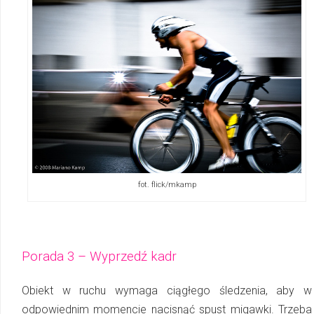
fot. flick/mkamp
Porada 3 – Wyprzedź kadr
Obiekt w ruchu wymaga ciągłego śledzenia, aby w
odpowiednim momencie nacisnąć spust migawki. Trzeba