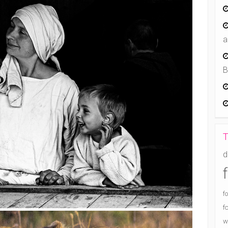
a
B
T
d
f
f
w