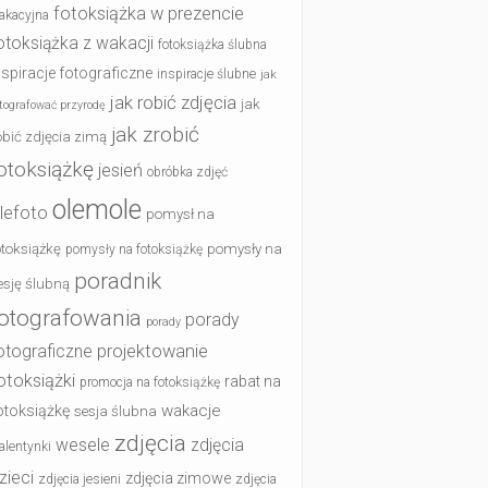
fotoksiążka w prezencie
akacyjna
otoksiążka z wakacji
fotoksiążka ślubna
nspiracje fotograficzne
inspiracje ślubne
jak
jak robić zdjęcia
jak
otografować przyrodę
jak zrobić
obić zdjęcia zimą
otoksiążkę
jesień
obróbka zdjęć
olemole
lefoto
pomysł na
otoksiążkę
pomysły na
pomysły na fotoksiążkę
poradnik
esję ślubną
otografowania
porady
porady
otograficzne
projektowanie
otoksiążki
rabat na
promocja na fotoksiążkę
wakacje
otoksiążkę
sesja ślubna
zdjęcia
wesele
zdjęcia
alentynki
zieci
zdjęcia zimowe
zdjęcia jesieni
zdjęcia