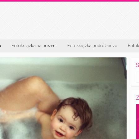
a
Fotoksiążka na prezent
Fotoksiążka podróżnicza
Fotok
S
Z