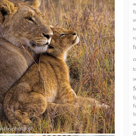
w
f
i
f
r
f
o
f
s
f
f
f
f
w
d