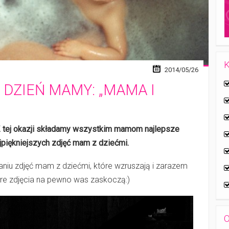
K
2014/05/26
 DZIEŃ MAMY: „MAMA I
 Z tej okazji składamy wszystkim mamom najlepsze
jpiękniejszych zdjęć mam z dziećmi.
aniu zdjęć mam z dziećmi, które wzruszają i zarazem
re zdjęcia na pewno was zaskoczą:)
O