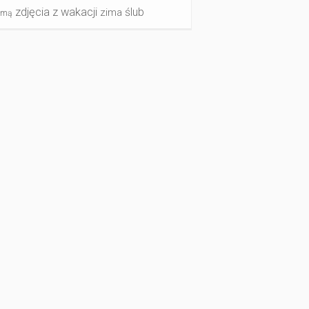
zdjęcia z wakacji
ślub
zima
imą