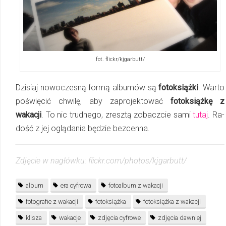
fot. flickr/kjgarbutt/
Dzisiaj nowoczesną formą albumów są
fotoksiążki
. Warto
poświęcić chwilę, aby za­pro­jek­to­wać
fotoksiążkę z
wakacji
. To nic trudnego, zresztą zobaczcie sami
tutaj
. Ra­
dość z jej oglądania będzie bezcenna.
Zdjęcie w nagłówku: flickr.com/photos/kjgarbutt/
album
era cyfrowa
fotoalbum z wakacji
fotografie z wakacji
fotoksiążka
fotoksiążka z wakacji
klisza
wakacje
zdjęcia cyfrowe
zdjęcia dawniej