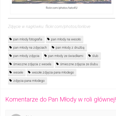
flickr.com/photos/tato45/
Zdjęcie w nagłówku: flickr.com/photos/lorilove
pan młody fotografia
pan młody na wesoło
pan młody na zdjęciach
pan młody z drużbą
pan młody zdjęcia
pan młody ze świadkami
ślub
śmieszne zdjęcia z wesela
śmieszne zdjęcia ze ślubu
wesele
wesołe zdjęcia pana młodego
zdjęcia pana młodego
Komentarze do
Pan Młody w roli głównej!