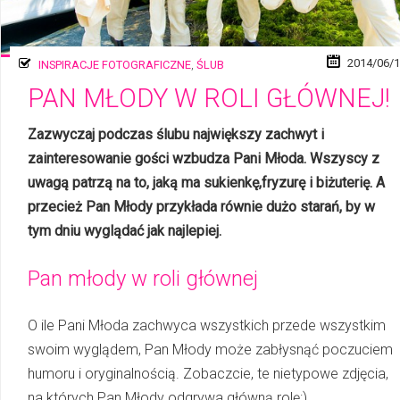
2014/06/
INSPIRACJE FOTOGRAFICZNE
,
ŚLUB
PAN MŁODY W ROLI GŁÓWNEJ!
Zazwyczaj podczas ślubu największy zachwyt i
zainteresowanie gości wzbudza Pani Młoda. Wszyscy z
uwagą patrzą na to, jaką ma sukienkę,fryzurę i biżuterię. A
przecież Pan Młody przykłada równie dużo starań, by w
tym dniu wyglądać jak najlepiej.
Pan młody w roli głównej
O ile Pani Młoda zachwyca wszystkich przede wszystkim
swoim wyglądem, Pan Młody może zabłysnąć poczuciem
humoru i oryginalnością. Zobaczcie, te nietypowe zdjęcia,
na których Pan Młody odgrywa główną rolę:)