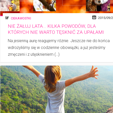
2015/09/
CIEKAWOSTKI
NIE ŻAŁUJ LATA… KILKA POWODÓW, DLA
KTÓRYCH NIE WARTO TĘSKNIĆ ZA UPAŁAMI
Na jesienną aurę reagujemy różnie. Jeszcze nie do końca
wdrożyliśmy się w co­dzien­ne obowiązki, a już jesteśmy
zmęczeni i z utęsknieniem (…)