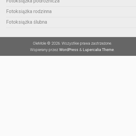
Fotoksiążka podróżnicza
Fotoksiążka rodzinna
Fotoksiążka ślubna
OleMole © 2026. Wszystkie prawa zastrzeżone.
Wspierany przez
WordPress
&
Lupercalia Theme
.