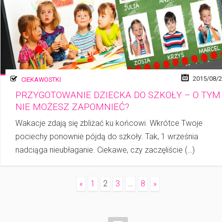
2015/08/
CIEKAWOSTKI
PRZYGOTOWANIE DZIECKA DO SZKOŁY – O TYM
NIE MOŻESZ ZAPOMNIEĆ?
Wakacje zdają się zbliżać ku końcowi. Wkrótce Twoje
pociechy ponownie pójdą do szkoły. Tak, 1 września
nadciąga nieubłaganie. Ciekawe, czy zaczęliście (…)
«
1
2
3
…
8
»