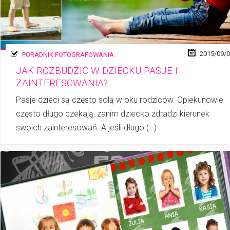
2015/09/
PORADNIK FOTOGRAFOWANIA
JAK ROZBUDZIĆ W DZIECKU PASJE I
ZAINTERESOWANIA?
Pasje dzieci są często solą w oku rodziców. Opiekunowie
często długo czekają, zanim dziecko zdradzi kierunek
swoich zainteresowań. A jeśli długo (…)