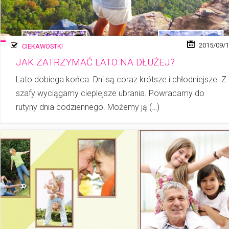
2015/09/
CIEKAWOSTKI
JAK ZATRZYMAĆ LATO NA DŁUŻEJ?
Lato dobiega końca. Dni są coraz krótsze i chłodniejsze. Z
szafy wyciągamy cie­plej­sze ubrania. Powracamy do
rutyny dnia codziennego. Możemy ją (…)